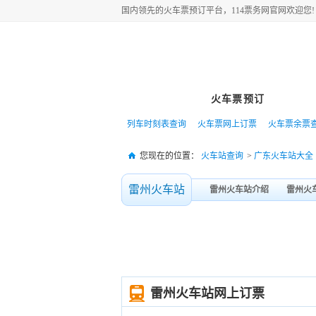
国内领先的
火车票
预订平台，114票务网官网欢迎您!
网站首页
火车票预订
特价
列车时刻表查询
火车票网上订票
火车票余票
您现在的位置：
火车站查询
>
广东火车站大全
雷州火车站
雷州火车站介绍
雷州火
雷州火车站网上订票