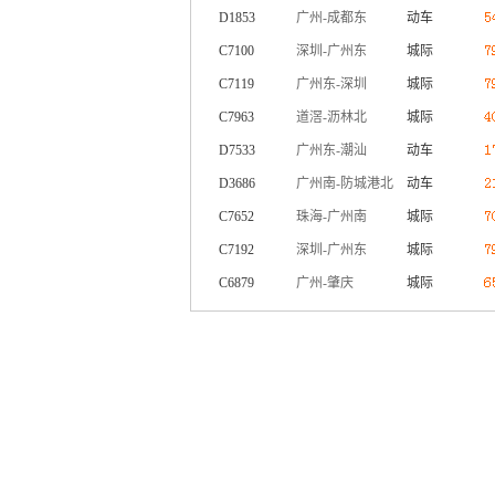
D1853
广州-成都东
动车
C7100
深圳-广州东
城际
C7119
广州东-深圳
城际
C7963
道滘-沥林北
城际
D7533
广州东-潮汕
动车
D3686
广州南-防城港北
动车
C7652
珠海-广州南
城际
C7192
深圳-广州东
城际
C6879
广州-肇庆
城际