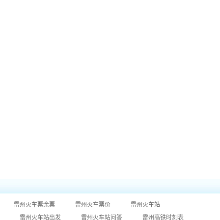
雷州火车票余票
雷州火车票价
雷州火车站
雷州火车站出发
雷州火车站问答
雷州高铁时刻表