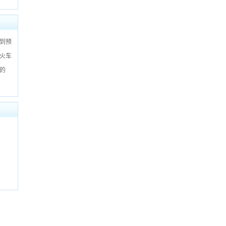
到预
会有
火车
的