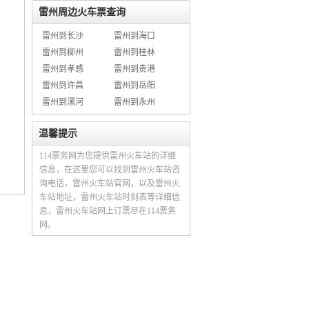
雷州周边火车票查询
雷州到长沙
雷州到海口
雷州到柳州
雷州到桂林
雷州到孝感
雷州到贵港
雷州到许昌
雷州到岳阳
雷州到漯河
雷州到永州
温馨提示
114票务网为您提供雷州火车站的详细
信息，在这里您可以找到雷州火车站咨
询电话，雷州火车站官网，以及雷州火
车站地址，雷州火车站时刻表等详细信
息，雷州火车站网上订票尽在114票务
网。