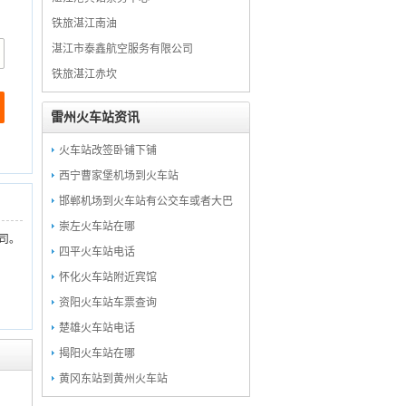
铁旅湛江南油
湛江市泰鑫航空服务有限公司
铁旅湛江赤坎
雷州火车站资讯
火车站改签卧铺下铺
西宁曹家堡机场到火车站
邯郸机场到火车站有公交车或者大巴
吗
崇左火车站在哪
司。
四平火车站电话
怀化火车站附近宾馆
资阳火车站车票查询
楚雄火车站电话
揭阳火车站在哪
黄冈东站到黄州火车站