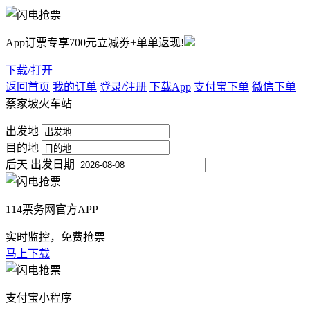
App订票专享700元立减劵+单单返现!
下载/打开
返回首页
我的订单
登录/注册
下载App
支付宝下单
微信下单
蔡家坡火车站
出发地
目的地
后天
出发日期
114票务网官方APP
实时监控，免费抢票
马上下载
支付宝小程序