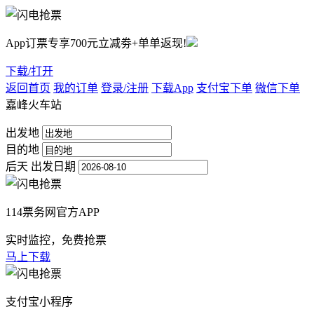
App订票专享700元立减劵+单单返现!
下载/打开
返回首页
我的订单
登录/注册
下载App
支付宝下单
微信下单
嘉峰火车站
出发地
目的地
后天
出发日期
114票务网官方APP
实时监控，免费抢票
马上下载
支付宝小程序