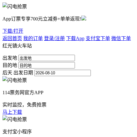
App订票专享700元立减劵+单单返现!
下载/打开
返回首页
我的订单
登录/注册
下载App
支付宝下单
微信下单
红光镇火车站
出发地
目的地
后天
出发日期
114票务网官方APP
实时监控，免费抢票
马上下载
支付宝小程序