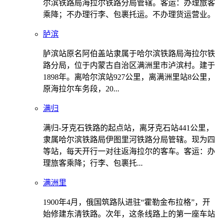
尔滨铁路局海拉尔铁路分局管辖。客运：办理旅客
乘降；不办理行李、包裹托运。不办理货运营业。
胪滨
胪滨站原名阿伯盖站隶属于哈尔滨铁路局海拉尔铁
路分局，位于内蒙古自治区满洲里市泸滨村。建于
1898年。离哈尔滨站927公里，离满洲里站8公里，
原海拉尔车务段，20...
满归
满归-牙克石铁路的起点站，离牙克石站441公里，
隶属哈尔滨铁路局伊图里河铁路分局管辖。现为四
等站，每天开行一对往返海拉尔的客车。客运：办
理旅客乘降；行李、包裹托...
满洲里
1900年4月，俄国筑路队进驻“霍勒金布拉格”，开
始修建东清铁路。次年，这条线路上的第一座车站